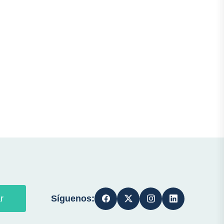
Síguenos:
r