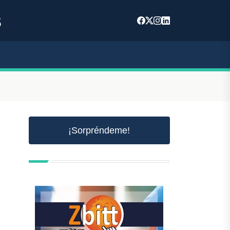
s
¡Sorpréndeme!