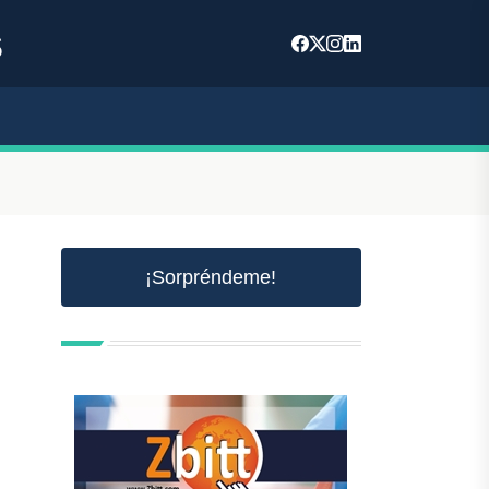
s
¡Sorpréndeme!