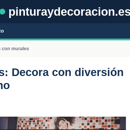
pinturaydecoracion.e
to
 con murales
s: Decora con diversión
no