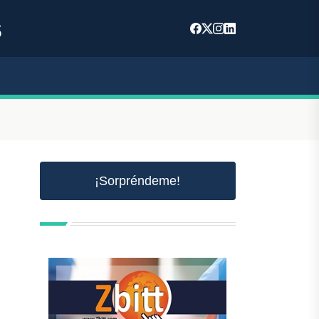
s
¡Sorpréndeme!