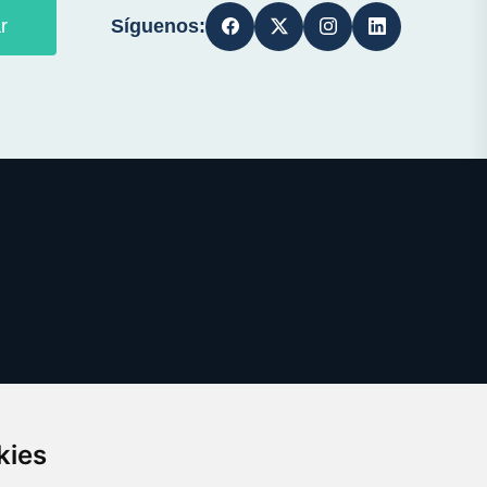
Síguenos:
r
kies