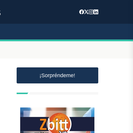
s
¡Sorpréndeme!