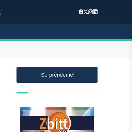
s
¡Sorpréndeme!